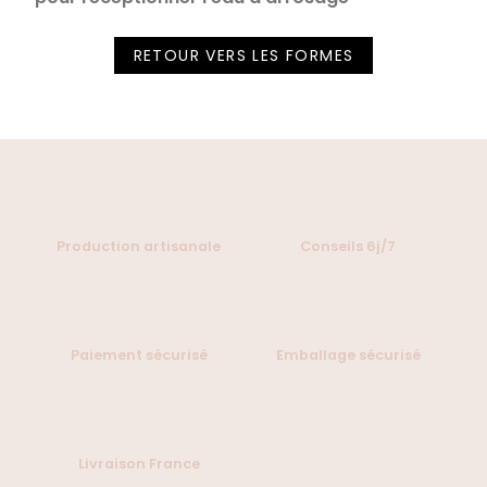
RETOUR VERS LES FORMES
Production artisanale
Conseils 6j/7
Paiement sécurisé
Emballage sécurisé
Livraison France