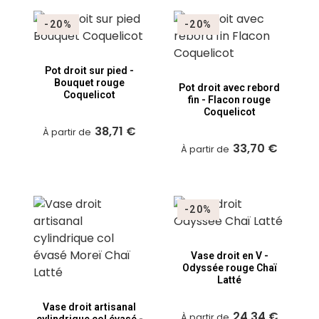
-20%
-20%
Pot droit sur pied -
Bouquet rouge
Pot droit avec rebord
Coquelicot
fin - Flacon rouge
Coquelicot
38,71 €
À partir de
33,70 €
À partir de
-20%
Vase droit en V -
Odyssée rouge Chaï
Latté
Vase droit artisanal
24,34 €
À partir de