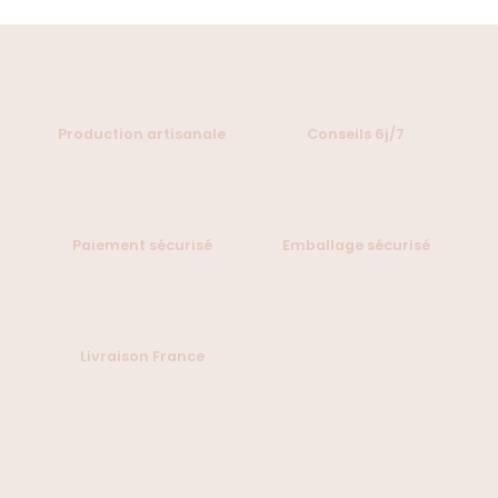
Production artisanale
Conseils 6j/7
Paiement sécurisé
Emballage sécurisé
Livraison France