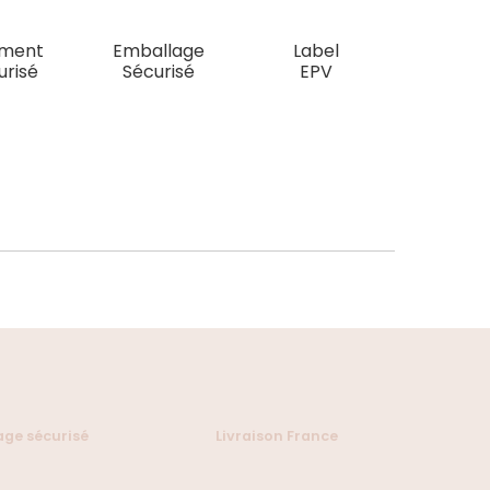
ement
Emballage
Label
urisé
Sécurisé
EPV
ge sécurisé
Livraison France