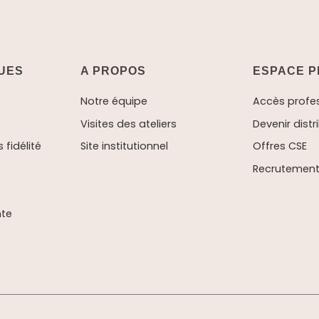
QUES
A PROPOS
ESPACE P
Notre équipe
Accès profe
Visites des ateliers
Devenir distr
fidélité
Site institutionnel
Offres CSE
Recrutement 
nte