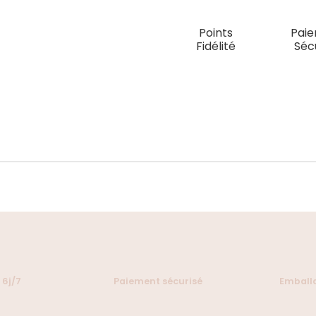
Points
Pai
Fidélité
Séc
 6j/7
Paiement sécurisé
Emballa