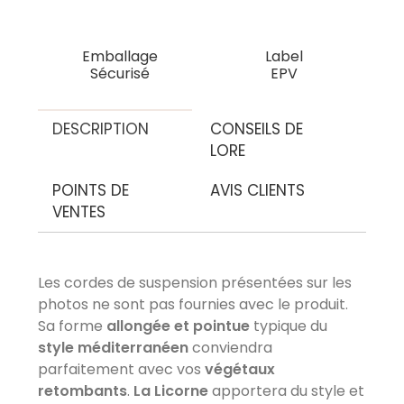
Emballage
Label
Sécurisé
EPV
DESCRIPTION
CONSEILS DE
LORE
POINTS DE
AVIS CLIENTS
VENTES
Les cordes de suspension présentées sur les
AVIS À PROPOS DU PRODUIT
photos ne sont pas fournies avec le produit.
Sa forme
allongée et pointue
typique du
style méditerranéen
conviendra
9.8
parfaitement avec vos
végétaux
/10
VOIR L'ATTESTATION
retombants
.
La Licorne
apportera du style et