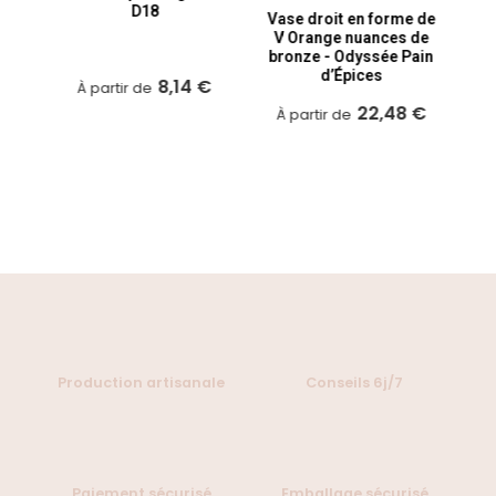
ée
D18
Vase droit en forme de
V Orange nuances de
bronze - Odyssée Pain
d’Épices
 €
8,14 €
À partir de
22,48 €
À partir de
À
Production artisanale
Conseils 6j/7
Paiement sécurisé
Emballage sécurisé