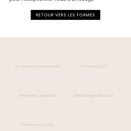
RETOUR VERS LES FORMES
Production artisanale
Conseils 6j/7
Paiement sécurisé
Emballage sécurisé
Livraison France