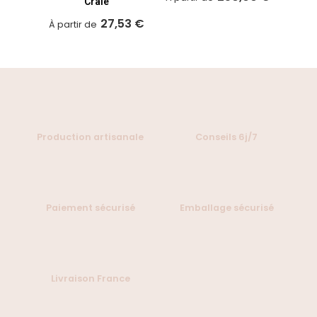
Craie
27,53 €
À partir de
Production artisanale
Conseils 6j/7
Paiement sécurisé
Emballage sécurisé
Livraison France