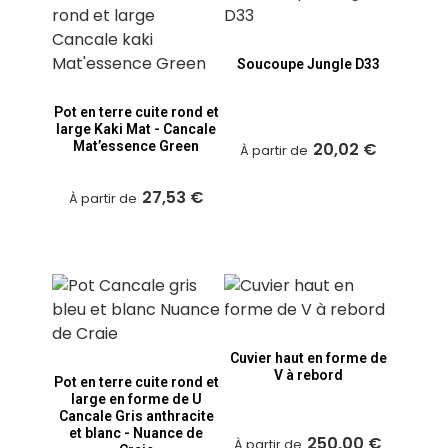
JULIEN C.
Soucoupe Jungle D33
Publié le 04/03/2024 à 15:43
(Date de commande : 21/01/2024)
top
Pot en terre cuite rond et
Réponse du marchand
large Kaki Mat - Cancale
Merci beaucoup pour votre retour positif, cela nous fait
Mat’essence Green
20,02 €
À partir de
très plaisir ! Nous sommes ravis que vous soyez satisfait
de votre coupe Cuba couleur Métal aux Poteries d'Albi.
Bonne journée !
27,53 €
À partir de
Benoit L.
Publié le 04/02/2024 à 12:40
(Date de commande : 21/01/2024)
C'est mon 4ème donc je n'ai que des compliments
à faire! Très belle poterie élégante et imposante.
Usage intérieur pour ma part.
Cuvier haut en forme de
V à rebord
AFFICHER PLUS D'AVIS
Pot en terre cuite rond et
large en forme de U
Cancale Gris anthracite
et blanc - Nuance de
250,00 €
À partir de