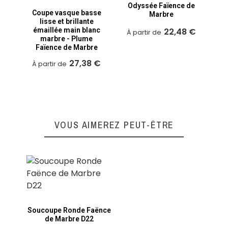
Odyssée Faïence de
ar
Coupe vasque basse
Marbre
- 
lisse et brillante
émaillée main blanc
22,48 €
À partir de
marbre - Plume
À 
Faïence de Marbre
27,38 €
À partir de
VOUS AIMEREZ PEUT-ÊTRE
Soucoupe Ronde Faënce
de Marbre D22