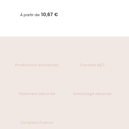
10,67 €
À partir de
Production artisanale
Conseils 6j/7
Paiement sécurisé
Emballage sécurisé
Livraison France