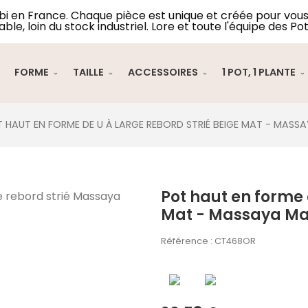
lbi en France. Chaque pièce est unique et créée pour vous 
able, loin du stock industriel. Lore et toute l'équipe des Pot
R
FORME
TAILLE
ACCESSOIRES
1 POT, 1 PLANTE
 HAUT EN FORME DE U À LARGE REBORD STRIÉ BEIGE MAT - MAS
Pot haut en forme 
Mat - Massaya Ma
Référence :
CT468OR