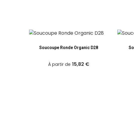
c D33
Soucoupe Ronde Organic D28
So
€
15,82 €
À partir de