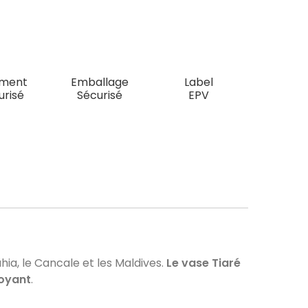
ement
Emballage
Label
urisé
Sécurisé
EPV
ia, le Cancale et les Maldives.
Le vase Tiaré
oyant
.