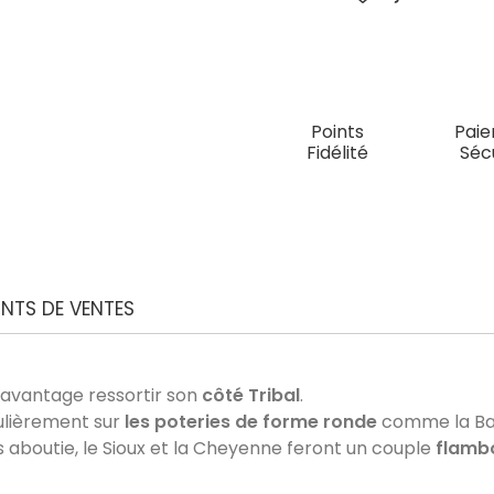
Points
Pai
Fidélité
Séc
INTS DE VENTES
 davantage ressortir son
côté Tribal
.
culièrement sur
les poteries de forme ronde
comme la Bah
 aboutie, le Sioux et la Cheyenne feront un couple
flamb