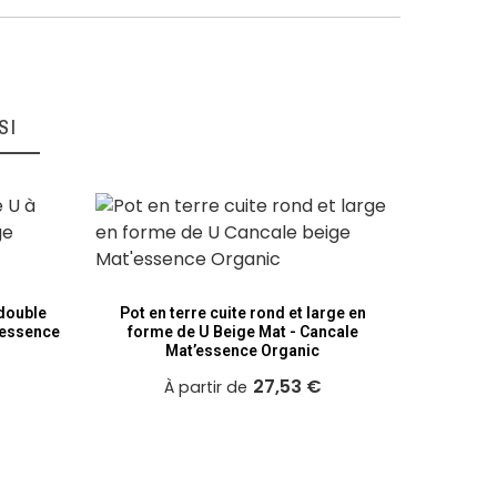
SI
 double
Pot en terre cuite rond et large en
Pot 
’essence
forme de U Beige Mat - Cancale
plat
Mat’essence Organic
27,53 €
À partir de