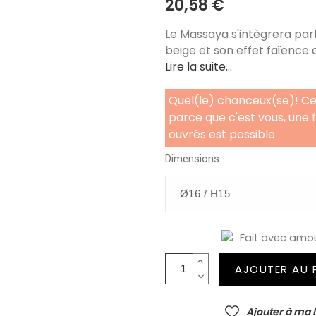
20,58 €
Le Massaya s'intègrera par
beige et son effet faïence 
Lire la suite...
Quel(le) chanceux(se)! Ce
parce que c'est vous, une 
ouvrés est possible
Dimensions :
Fait avec amo
AJOUTER AU 
Ajouter à ma l