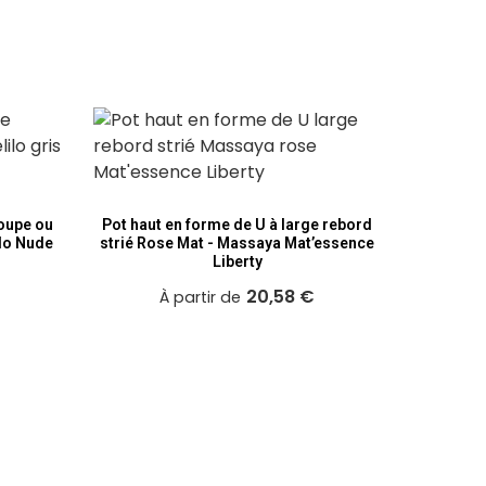
Sou
coupe ou
Pot haut en forme de U à large rebord
ilo Nude
strié Rose Mat - Massaya Mat’essence
Liberty
20,58 €
À partir de