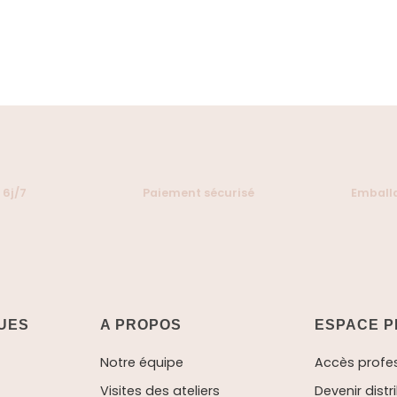
 6j/7
Paiement sécurisé
Emballa
QUES
A PROPOS
ESPACE P
Notre équipe
Accès profe
Visites des ateliers
Devenir distr