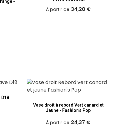
rangé -
34,20 €
À partir de
 D18
Souc
Vase droit à rebord Vert canard et
Jaune - Fashion’s Pop
24,37 €
À partir de