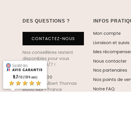
DES QUESTIONS ?
INFOS PRATI
Mon compte
CONTACTEZ-NOUS
Livraison et suivis
Mes récompenses 
Nos conseillères restent
disponibles pour vous
Nous contacter
répondre 6J/7 !
Nos partenaires
9.7
05 63 60 71 00
/10 (1974 avis)
Nos points de ve
★★★★★
112 Avenue Albert Thomas
Notre FAQ
81000 Albi - France
jribeiro@lespoteriesdalbi.fr
© Les poteries d'Albi. Tous droits réservés.
Conditions de vente
-
Mentions légales
-
Protec