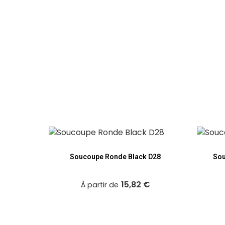
t D28
Soucoupe Ronde Black D28
Sou
€
15,82 €
À partir de