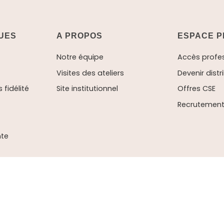
QUES
A PROPOS
ESPACE P
Notre équipe
Accès profe
Visites des ateliers
Devenir distr
fidélité
Site institutionnel
Offres CSE
Recrutement 
nte
tion des données (RGPD)
-
Gestion des