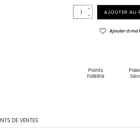
AJOUTER AU 
Ajouter à ma l
Points
Pai
Fidélité
Séc
INTS DE VENTES