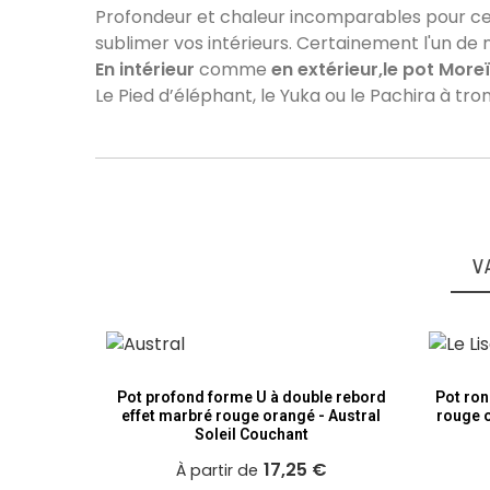
Profondeur et chaleur incomparables pour cet 
sublimer vos intérieurs. Certainement l'un de n
En intérieur
comme
en extérieur,le pot More
Le Pied d’éléphant, le Yuka ou le Pachira à tro
V
Pot profond forme U à double rebord
Pot ron
effet marbré rouge orangé - Austral
rouge o
Soleil Couchant
17,25 €
À partir de