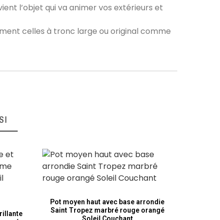
ent l’objet qui va animer vos extérieurs et
ement celles à tronc large ou original comme
SI
Pot moyen haut avec base arrondie
Pot 
Saint Tropez marbré rouge orangé
plateform
illante
Soleil Couchant