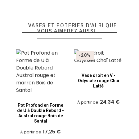
VASES ET POTERIES D'ALBI QUE
VOUS AIMEREZ AUSSI
-20%
Vase droit en V -
Odyssée rouge Chaï
Latté
pro
24,34 €
À partir de
Pot Profond en Forme
de U à Double Rebord -
Austral rouge Bois de
À
Santal
17,25 €
À partir de