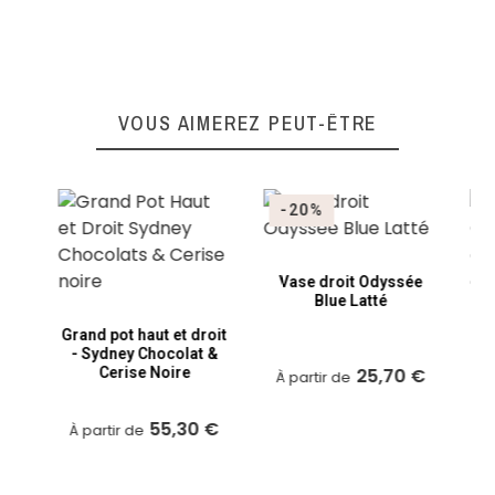
VOUS AIMEREZ PEUT-ÊTRE
-20%
Vase droit Odyssée
Blue Latté
 -
 &
Grand pot haut et droit
Po
- Sydney Chocolat &
et
Cerise Noire
25,70 €
C
À partir de
gr
 €
55,30 €
À partir de
À