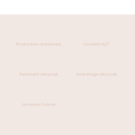
Production artisanale
Conseils 6j/7
Paiement sécurisé
Emballage sécurisé
Livraison France