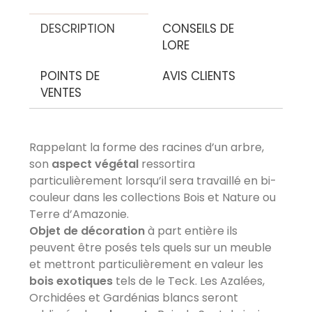
DESCRIPTION
CONSEILS DE
LORE
POINTS DE
AVIS CLIENTS
VENTES
Rappelant la forme des racines d’un arbre,
AVIS À PROPOS DU PRODUIT
son
aspect végétal
ressortira
particulièrement lorsqu’il sera travaillé en bi-
couleur dans les collections Bois et Nature ou
9.2
Terre d’Amazonie.
/10
VOIR L'ATTESTATION
Objet de décoration
à part entière ils
Avis soumis à un contrôle
peuvent être posés tels quels sur un meuble
Basé sur 14 avis
et mettront particulièrement en valeur les
bois exotiques
tels de le Teck. Les Azalées,
Laurence Z.
Orchidées et Gardénias blancs seront
Publié le 05/05/2025 à 17:47
(Date de commande : 29/03/2025)