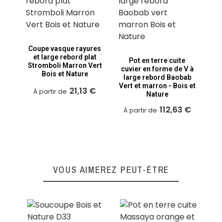
cy
év
Coupe vasque rayures
v
et large rebord plat
Pot en terre cuite
Stromboli Marron Vert
cuvier en forme de V à
Bois et Nature
À
large rebord Baobab
Vert et marron - Bois et
21,13 €
À partir de
Nature
112,63 €
À partir de
VOUS AIMEREZ PEUT-ÊTRE