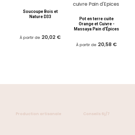
t
Soucoupe Bois et
Nature D33
Pot en terre cuite
Orange et Cuivre -
Massaya Pain d’Épices
 €
20,02 €
À partir de
20,58 €
À partir de
À
Production artisanale
Conseils 6j/7