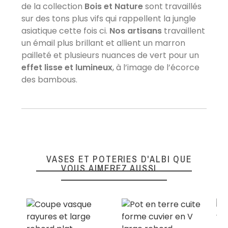
de la collection
Bois et Nature
sont travaillés
comme convenu, idéal!
sur des tons plus vifs qui rappellent la jungle
Réponse du marchand
asiatique cette fois ci.
Nos artisans
travaillent
Philippe, Lore et toute son équipe vous souhaitent une
un émail plus brillant et allient un marron
belle et douce année 2023 et vous sont reconnaissant
d’avoir pris le temps de laisser un avis nous partageant
pailleté et plusieurs nuances de vert pour un
votre expérience avec nous. A très vite.
effet lisse et lumineux
, à l’image de l’écorce
des bambous.
Cécile H.
Publié le 15/03/2018 à 11:32
(Date de commande : 05/03/2018)
Entreprise très sérieuse. Je suis très satisfaite de
mon achat. Ma commande a été prise très
rapidement en compte et le colis est arrivé très bien
emballé et en parfait état. Merci beaucoup
VASES ET POTERIES D'ALBI QUE
Noëlle B.
VOUS AIMEREZ AUSSI
Publié le 02/10/2017 à 09:31
(Date de commande : 22/09/2017)
Je n'en dirai pas plus qu'après ma première
commande. Tellement satisfaite que je pourrai
bien devenir une cliente assidue.