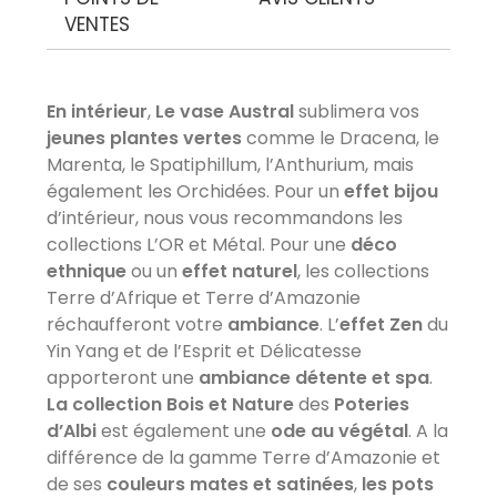
VENTES
En intérieur
,
Le vase Austral
sublimera vos
AVIS À PROPOS DU PRODUIT
jeunes plantes vertes
comme le Dracena, le
Marenta, le Spatiphillum, l’Anthurium, mais
également les Orchidées. Pour un
effet bijou
9.6
d’intérieur, nous vous recommandons les
/10
VOIR L'ATTESTATION
collections L’OR et Métal. Pour une
déco
Avis soumis à un contrôle
ethnique
ou un
effet naturel
, les collections
Basé sur 4 avis
Terre d’Afrique et Terre d’Amazonie
réchaufferont votre
ambiance
. L’
effet Zen
du
Farida S.
Yin Yang et de l’Esprit et Délicatesse
Publié le 08/04/2023 à 18:49
(Date de commande : 24/03/2023)
apporteront une
ambiance détente et spa
.
Très beau, il rend très bien sur mon monstera
La collection Bois et Nature
des
Poteries
delicious.
d’Albi
est également une
ode au végétal
. A la
différence de la gamme Terre d’Amazonie et
Philippe B.
de ses
couleurs mates et satinées
,
les pots
Publié le 14/01/2023 à 18:34
(Date de commande : 02/01/2023)