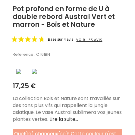
Pot profond en forme de U à
double rebord Austral Vert et
marron - Bois et Nature
Basé sur 4 avis
VOIR LES AVIS
Référence :
CT61BN
17,25 €
La collection Bois et Nature sont travaillés sur
des tons plus vifs qui rappellent la jungle
asiatique. Le vase Austral sublimera vos jeunes
plantes vertes.
Lire la suite...
Quel(le) chanceux(se)! Cette couleur n'est