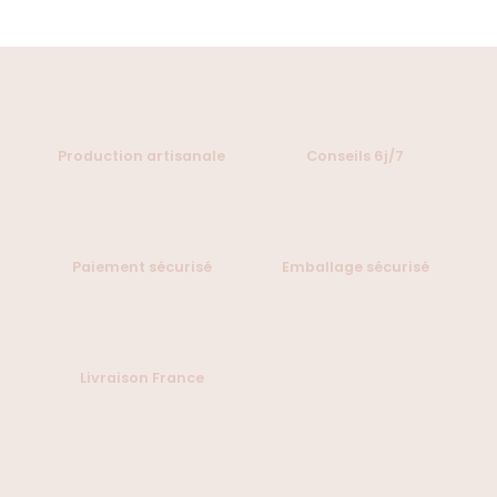
Production artisanale
Conseils 6j/7
Paiement sécurisé
Emballage sécurisé
Livraison France