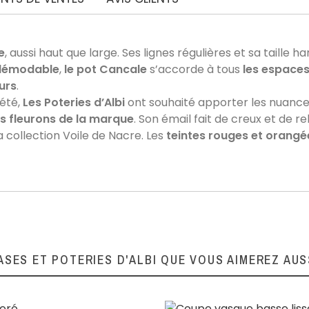
e
, aussi haut que large. Ses lignes régulières et sa taille
AVIS À PROPOS DU PRODUIT
démodable
,
le pot Cancale
s’accorde à tous
les espace
urs
.
été,
Les Poteries d’Albi
ont souhaité apporter les nuance
13
s fleurons de la marque
. Son émail fait de creux et de re
collection Voile de Nacre. Les
teintes rouges et orangé
3
0
0
0
1★
2★
3★
4★
5★
 et la couleur à ma commande. Aucune désillusion entre l'effet perçu sur le site
ASES ET POTERIES D'ALBI QUE VOUS AIMEREZ AUS