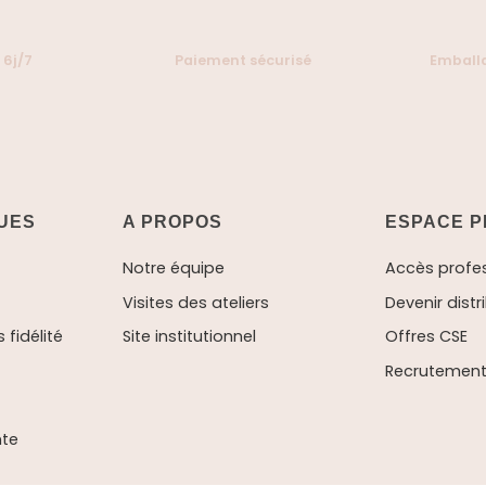
 6j/7
Paiement sécurisé
Emballa
QUES
A PROPOS
ESPACE P
Notre équipe
Accès profe
Visites des ateliers
Devenir distr
fidélité
Site institutionnel
Offres CSE
Recrutement 
nte