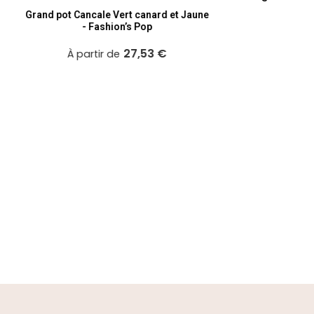
et Jaune
Licorn
15,82 €
À partir de
sus