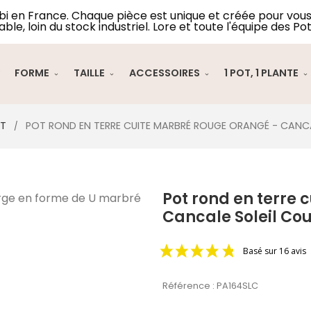
lbi en France. Chaque pièce est unique et créée pour vous 
able, loin du stock industriel. Lore et toute l'équipe des Pot
R
FORME
TAILLE
ACCESSOIRES
1 POT, 1 PLANTE
NT
POT ROND EN TERRE CUITE MARBRÉ ROUGE ORANGÉ - CANC
Pot rond en terre 
Cancale Soleil Co
Basé sur 16 avis
Référence :
PA164SLC