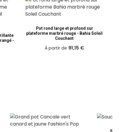
Pot à 
orangé -
Pot rond large et profond sur
plateforme marbré rouge - Bahia Soleil
illante
Couchant
rangé -
91,15 €
À partir de
Soucoupe Pain d'Epice D28