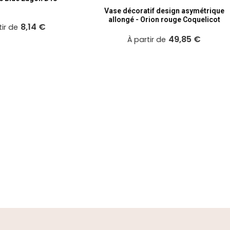
décoratif design asymétrique
Grand pot Cancale Vert canard 
ngé - Orion rouge Coquelicot
- Fashion’s Pop
49,85 €
27,53 €
À partir de
À partir de
enter. Magnifique collection des pots.
AFFICHER PLUS D'AVIS