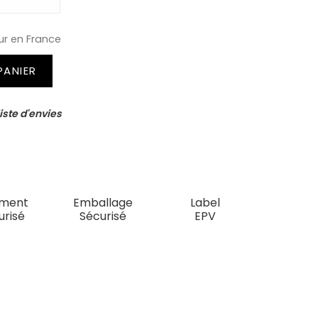
ur en France
PANIER
iste d'envies
ement
Emballage
Label
urisé
Sécurisé
EPV