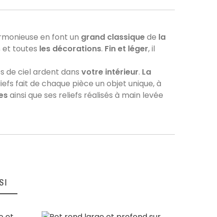
 harmonieuse en font un
grand classique
de
la
s
et toutes
les décorations
.
Fin et léger
, il
s de ciel ardent dans
votre intérieur
.
La
9.6
liefs fait de chaque pièce un objet unique, à
/10
es
ainsi que ses reliefs réalisés à main levée
Basé sur 16 avis
 internet et la réalité des objets
SI