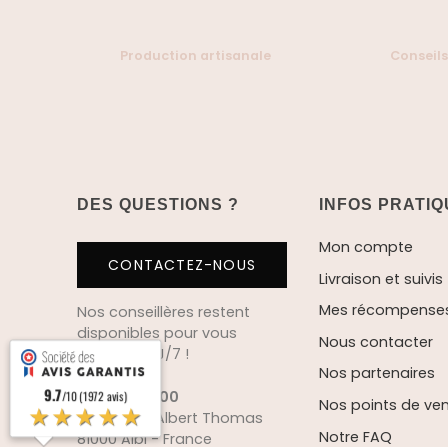
Production artisanale
Conseils
DES QUESTIONS ?
INFOS PRATI
Mon compte
CONTACTEZ-NOUS
Livraison et suivis
Mes récompenses 
Nos conseillères restent
disponibles pour vous
Nous contacter
répondre 6J/7 !
Nos partenaires
9.7
05 63 60 71 00
/10 (1972 avis)
Nos points de ve
★★★★★
112 Avenue Albert Thomas
Notre FAQ
81000 Albi - France