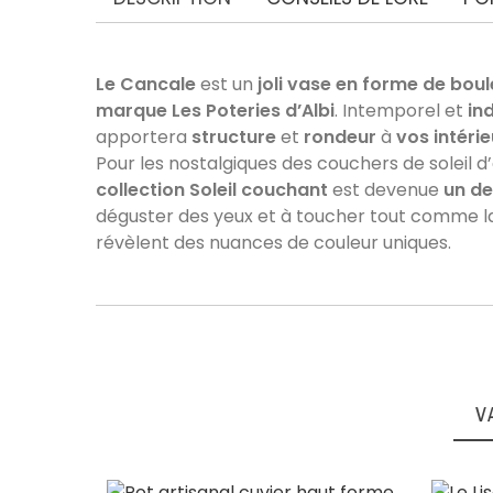
Le Cancale
est un
joli vase en forme de boul
marque Les Poteries d’Albi
. Intemporel et
in
apportera
structure
et
rondeur
à
vos intérie
Pour les nostalgiques des couchers de soleil d’
collection Soleil couchant
est devenue
un de
VOIR L'ATTESTATION
déguster des yeux et à toucher tout comme la 
Avis soumis à un contrôle
révèlent des nuances de couleur uniques.
Josiane B.
Publié le 27/01/2025 à 14:11
(Date de commande : 09/01/2025)
Produits conformes et qui correspondent par son design
V
Marie Eva B.
Publié le 15/11/2024 à 14:49
(Date de commande : 30/10/2024)
La couleur est magnifique