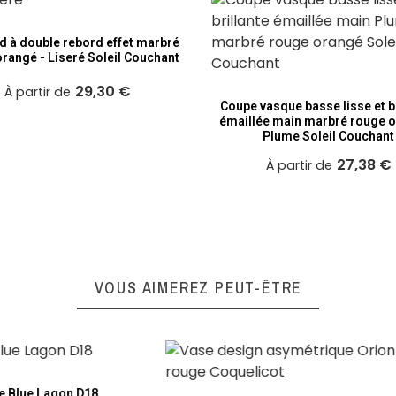
d à double rebord effet marbré
rangé - Liseré Soleil Couchant
29,30 €
À partir de
Coupe vasque basse lisse et br
émaillée main marbré rouge o
Plume Soleil Couchant
27,38 €
À partir de
VOUS AIMEREZ PEUT-ÊTRE
 suis ravie de mon achat !