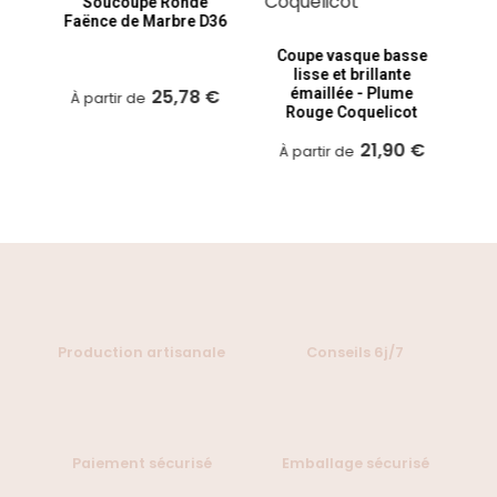
e
Soucoupe Ronde
-
Faënce de Marbre D36
ces
À
Coupe vasque basse
lisse et brillante
 €
25,78 €
émaillée - Plume
À partir de
Rouge Coquelicot
21,90 €
À partir de
Production artisanale
Conseils 6j/7
Paiement sécurisé
Emballage sécurisé