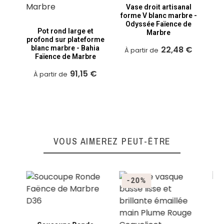
Vase droit artisanal
Christian C.
forme V blanc marbre -
Publié le 24/06/2024 à 12:47
(Date de commande : 04/06/2024)
Odyssée Faïence de
Impeccable.
Pot rond large et
V
Marbre
profond sur plateforme
cyl
blanc marbre - Bahia
22,48 €
b
À partir de
Faïence de Marbre
Martine L.
Publié le 24/04/2023 à 15:41
(Date de commande : 11/04/2023)
91,15 €
À partir de
À
Ravie
VOUS AIMEREZ PEUT-ÊTRE
-20%