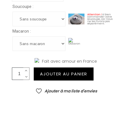
Soucoupe :
Attention !
à bien
commander votre
soucoupe, car nous
ne les livrons pas
séparément.
Macaron :
Fait avec amour en France
AJOUTER AU PANIER
Ajouter à ma liste d'envies