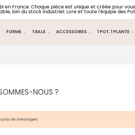
lbi en France. Chaque pièce est unique et créée pour vous 
able, loin du stock industriel. Lore et toute l'équipe des Pot
R
FORME
TAILLE
ACCESSOIRES
1 POT, 1 PLANTE
 SOMMES-NOUS ?
y a pas de messages