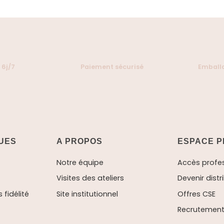
 6j/7
Paiement sécurisé
Emballa
QUES
A PROPOS
ESPACE P
Notre équipe
Accès profe
Visites des ateliers
Devenir distr
fidélité
Site institutionnel
Offres CSE
Recrutement 